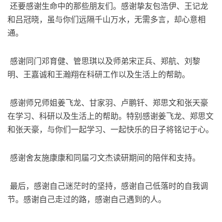
​ 还要感谢生命中的那些朋友们。感谢挚友包浩伊、王记龙
和吕冠晓，虽与你们远隔千山万水，无需多言，却心意相
通。
​ 感谢同门邓育健、管思琪以及师弟宋正兵、郑航、刘黎
明、王嘉诚和王瀚翔在科研工作以及生活上的帮助。
​ 感谢师兄师姐姜飞龙、甘家羽、卢鹏钎、郑思文和张天豪
在学习、科研以及生活上的帮助。特别感谢姜飞龙、郑思文
和张天豪，与你们一起学习、一起快乐的日子将铭记于心。
​ 感谢舍友施康康和同届刁文杰读研期间的陪伴和支持。
​ 最后，感谢自己迷茫时的坚持，感谢自己低落时的自我调
节。感谢自己走过的路，感谢自己遇到的人。