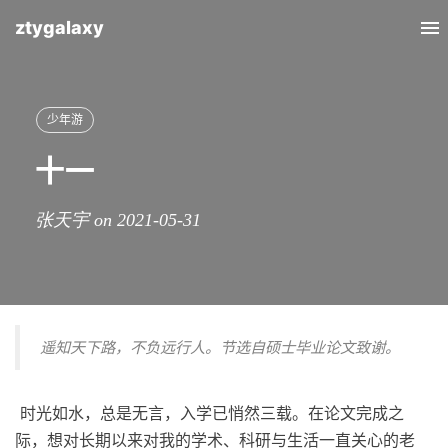
ztygalaxy
To
nav
少年游
十一
张天宇 on 2021-05-31
遥知天下路，不负远行人。节选自硕士毕业论文致谢。
​ 时光如水，总是无言，入学已悄然三载。在论文完成之
际，想对长期以来对我的学术、科研与生活一直关心的老