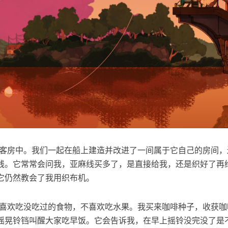
上的客房中。我们一起在船上建造并改进了一间属于它自己的房间
线。它常常会问我，亚麻线买多了，是直接给我，还是织好了再
它仍然教会了我用织布机。
啡，喜欢吃没吃过的食物，不喜欢吃水果。我买来咖啡种子，收获
摇晃铃铛叫醒大家吃早饭。它会告诉我，在早上摇铃没完没了是