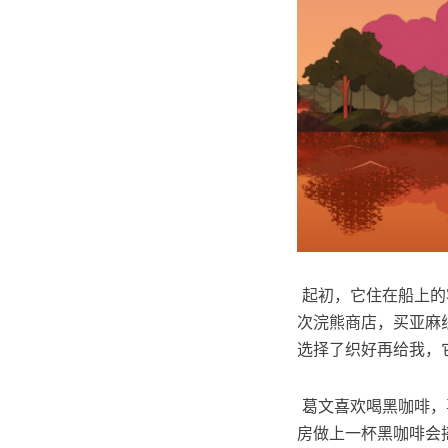
​ 起初，它住在船
次浣熊商店，买亚麻
选择了织好再给我，
​ 葛文喜欢喝黑咖
房做上一杯黑咖啡会