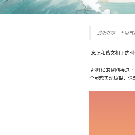
最近在玩一个很有
​ 忘记和葛文相识
​ 那时候的我刚接
个灵魂实现愿望，送