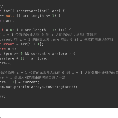
*/
c
int
[] InsertSort(
int
[] arr) {
== 
null
 || arr.length <= 
1
) {
rn
 arr;
i
=
0
; i < arr.length - 
1
; i++) {
将 i + 1 位置的数插入到 0 到 i 之间的数组，从后往前遍历
current 指 i + 1 的位置元素，pre 指从 0 到 i 依次向前遍历的指针
current
=
 arr[i + 
1
];
pre
=
 i;
e
 (pre >= 
0
 && current < arr[pre]) {
arr[pre + 
1
] = arr[pre];
pre--;
最后将原来 i + 1 位置的元素放入现在 0 到 i + 1 之间数组中正确的位
pre + 1 是因为刚才结束的时候自减了一次
pre + 
1
] = current;
em.out.println(Arrays.toString(arr));
rr;