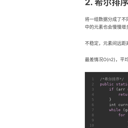
2. 希尔排
将一组数据分成了不
中的元素也会慢慢增
不稳定，元素间远距
最差情况O(n2)，平均
1
/*希尔排序*/
2
public
stati
3
if
 (arr 
4
retu
5
    }
6
int
 curr
7
while
 (g
8
for
 
9
10