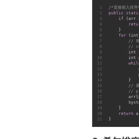
1
/*直接插入排序
2
public
stati
3
if
 (arr 
4
retu
5
    }
6
for
 (
int
7
// 
8
// 
9
int
10
int
11
whil
12
            
13
            
14
        }
15
// 
16
// 
17
        arr[
18
        Syst
19
    }
20
return
 a
21
}