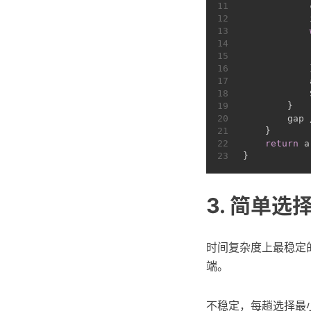
11
            
12
13
14
            
15
            
16
            
17
            
18
            
19
        }
20
        gap 
21
    }
22
return
 a
23
}
3. 简单选
时间复杂度上最稳定
端。
不稳定，每趟选择最