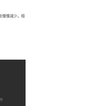
会慢慢减少，组
遍历