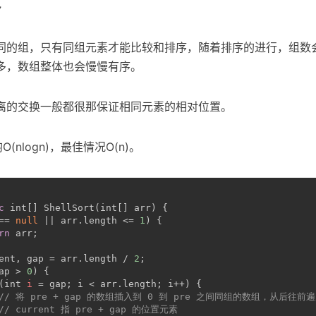
序
同的组，只有同组元素才能比较和排序，随着排序的进行，组数
多，数组整体也会慢慢有序。
离的交换一般都很那保证相同元素的相对位置。
O(nlogn)，最佳情况O(n)。
c
int
[] ShellSort(
int
[] arr) {
== 
null
 || arr.length <= 
1
) {
rn
 arr;
ent, gap = arr.length / 
2
;
ap > 
0
) {
(
int
i
=
 gap; i < arr.length; i++) {
// 将 pre + gap 的数组插入到 0 到 pre 之间同组的数组，从后往前
// current 指 pre + gap 的位置元素