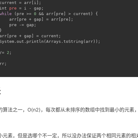
current = arr[i];
int
pre
=
 i - gap;
while
 (pre >= 
0
 && arr[pre] > current) {
    arr[pre + gap] = arr[pre];
    pre -= gap;
}
arr[pre + gap] = current;
System.out.println(Arrays.toString(arr));
/= 
2
;
rr;
择
的算法之一，O(n2)，每次都从未排序的数组中找到最小的元素
小元素，但是选哪个不一定，所以没办法保证两个相同元素的相