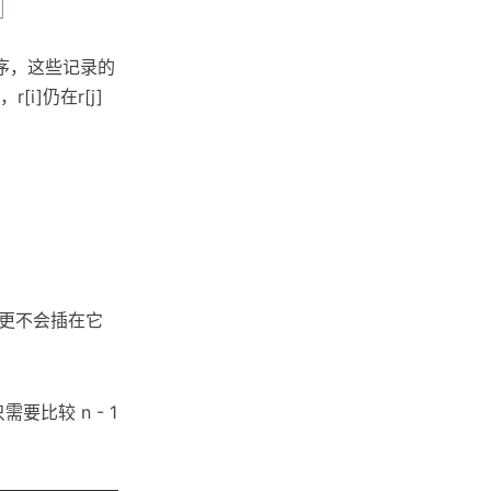
序，这些记录的
[i]仍在r[j]
更不会插在它
比较 n - 1