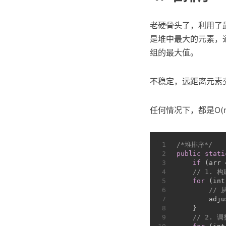
老硬骨头了，利用了
是堆中最大的元素，
组的最大值。
不稳定，远距离元素
任何情况下，都是O(nl
1
/*堆排序*/
2
public
stati
3
if
 (arr 
4
// 1. 
5
for
 (
int
6
//
7
        adju
8
    }
9
// 2.