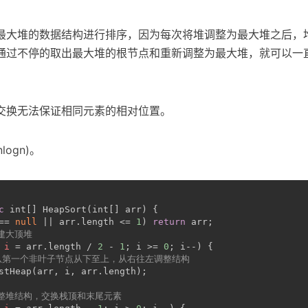
最大堆的数据结构进行排序，因为每次将堆调整为最大堆之后，
通过不停的取出最大堆的根节点和重新调整为最大堆，就可以一
交换无法保证相同元素的相对位置。
ogn)。
c
int
[] HeapSort(
int
[] arr) {
== 
null
 || arr.length <= 
1
) 
return
 arr;
构建大顶堆
i
=
 arr.length / 
2
 - 
1
; i >= 
0
; i--) {
 从第一个非叶子节点从下至上，从右往左调整结构
stHeap(arr, i, arr.length);
 调整堆结构，交换栈顶和末尾元素