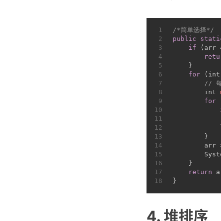
1
/*简单选择*/
2
public
stati
3
if
 (arr 
4
retu
5
    }
6
for
 (
int
7
//
8
int
9
for
 
10
11
            
12
            
13
        }
14
        arr 
15
        Syst
16
    }
17
return
 a
18
}
4. 堆排序