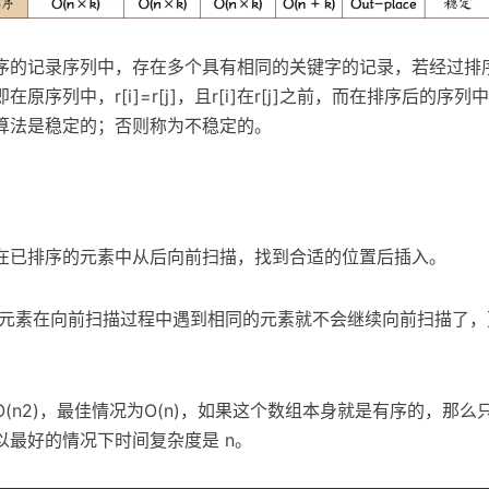
序的记录序列中，存在多个具有相同的关键字的记录，若经过排
序列中，r[i]=r[j]，且r[i]在r[j]之前，而在排序后的序列中，r
算法是稳定的；否则称为不稳定的。
在已排序的元素中从后向前扫描，找到合适的位置后插入。
的元素在向前扫描过程中遇到相同的元素就不会继续向前扫描了，
n2)，最佳情况为O(n)，如果这个数组本身就是有序的，那么只需要
以最好的情况下时间复杂度是 n。