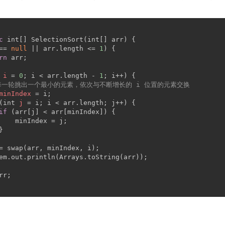
c
int
[] SelectionSort(
int
[] arr) {
== 
null
 || arr.length <= 
1
) {
rn
 arr;
i
=
0
; i < arr.length - 
1
; i++) {
 每一轮挑出一个最小的元素，依次与不断增长的 i 位置的元素交换
minIndex
=
 i;
(
int
j
=
 i; i < arr.length; j++) {
if
 (arr[j] < arr[minIndex]) {
    minIndex = j;
}
= swap(arr, minIndex, i);
em.out.println(Arrays.toString(arr));
rr;