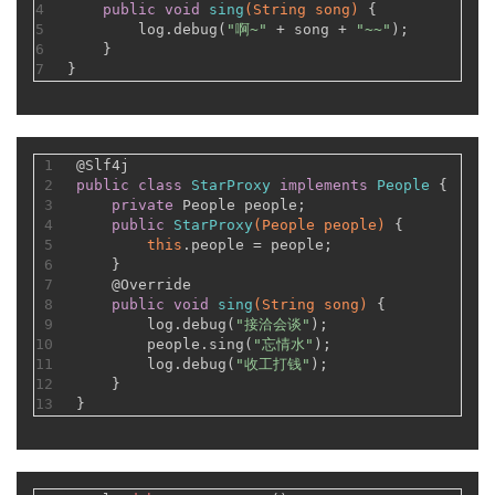
4
public
void
sing
(String song)
 {
5
        log.debug(
"啊~"
 + song + 
"~~"
);
6
    }
7
}
1
@Slf4j
2
public
class
StarProxy
implements
People
 {
3
private
 People people;
4
public
StarProxy
(People people)
 {
5
this
.people = people;
6
    }
7
@Override
8
public
void
sing
(String song)
 {
9
        log.debug(
"接洽会谈"
);
10
        people.sing(
"忘情水"
);
11
        log.debug(
"收工打钱"
);
12
    }
13
}