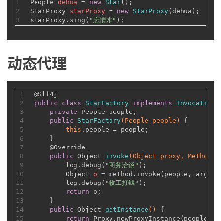
1
People
dehua
=
new
Star
();
2
StarProxy
starProxy
=
new
StarProxy
(dehua);
3
starProxy.sing(
"忘情水"
);
动态代理
1
@Slf4j
2
public
class
StarFactory
implements
InvocationH
3
private
 People people;
4
public
StarFactory
(People people)
 {
5
this
.people = people;
6
    }
7
@Override
8
public
 Object 
invoke
(Object proxy, Method m
9
        log.debug(
"商务洽谈"
);
10
Object
o
=
 method.invoke(people, args);
11
        log.debug(
"收工打钱"
);
12
return
 o;
13
    }
14
public
 Object 
getInstance
()
 {
15
return
 Proxy.newProxyInstance(people.ge