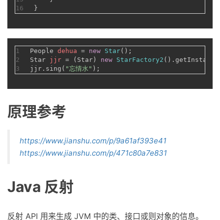
16
}
1
People
dehua
=
new
Star
();
2
Star
jjr
=
 (Star) 
new
StarFactory2
3
jjr.sing(
"忘情水"
);
原理参考
https://www.jianshu.com/p/9a61af393e41
https://www.jianshu.com/p/471c80a7e831
Java 反射
反射 API 用来生成 JVM 中的类、接口或则对象的信息。