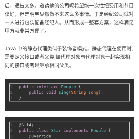
后，通告太多，邀请他的公司呢希望能一次性把费用和节目
谈好，但是明星显然做不来这么多事情。于是经纪公司就对
一人进行包装配备经纪人。从而形成一整套方案，这样满足
甲方就非常方便了。
Java 中的静态代理类似于装饰者模式，静态代理在使用时,
需要定义接口或者父类,被代理对象与代理对象一起实现相
同的接口或者是继承相同父类。
1
public
interface
People
 {
2
public
void
sing
(String song)
;
3
}
1
@Slf4j
2
public
class
Star
implements
People
 {
3
@Override