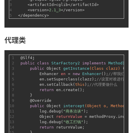
3
    <artifactId>cglib</artifactId>
4
    <version>
2.1_3
</version>
5
</dependency>
代理类
1
@Slf4j
2
public
class
StarFactory2
implements
MethodInte
3
public
 Object 
getInstance
(Class clazz)
 {
4
Enhancer
en
=
new
Enhancer
();
//帮我们生
5
        en.setSuperclass(clazz);
//设置对谁进行代理
6
        en.setCallback(
this
);
//代理要做什么
7
return
 en.create();
8
    }
9
@Override
10
public
 Object 
intercept
(Object o, Method me
11
        log.debug(
"商务洽谈"
);
12
Object
returnValue
=
 methodProxy.invoke
13
        log.debug(
"收工打钱"
);
14
return
 returnValue;
15
    }