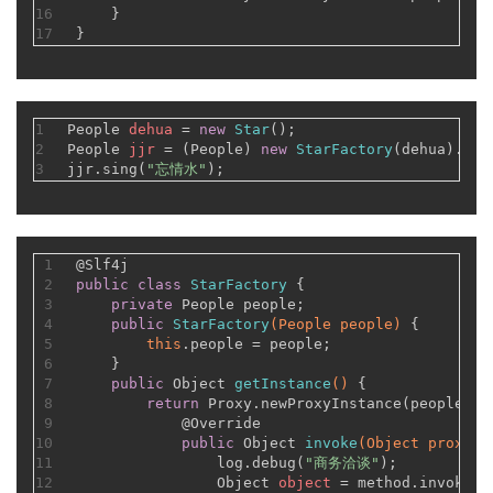
16
    }
17
}
1
People
dehua
=
new
Star
();
2
People
jjr
=
 (People) 
new
StarFactory
(dehua).get
3
jjr.sing(
"忘情水"
);
1
@Slf4j
2
public
class
StarFactory
 {
3
private
 People people;
4
public
StarFactory
(People people)
 {
5
this
.people = people;
6
    }
7
public
 Object 
getInstance
()
 {
8
return
 Proxy.newProxyInstance(people.ge
9
@Override
10
public
 Object 
invoke
(Object proxy, 
11
                log.debug(
"商务洽谈"
);
12
Object
object
=
 method.invoke(p