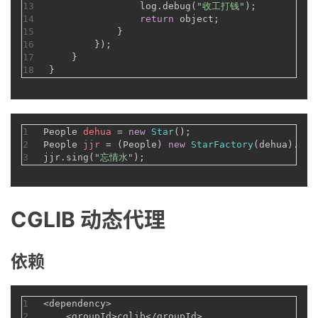
13
                log.debug(
"收工打钱"
);
14
return
 object;
15
            }
16
        });
17
    }
18
}
1
People
dehua
=
new
Star
();
2
People
jjr
=
 (People) 
new
StarFactory
(dehua).get
3
jjr.sing(
"忘情水"
);
CGLIB 动态代理
依赖
1
<dependency>
2
    <groupId>cglib</groupId>