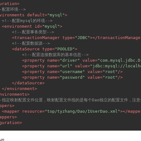
uration
>
--配置环境-->
vironments
default
=
"mysql"
>
<!--配置mysql的环境-->
<
environment
id
=
"mysql"
>
<!--配置事务类型-->
<
transactionManager
type
=
"JDBC"
>
</
transactionManage
<!--配置数据源-->
<
dataSource
type
=
"POOLED"
>
<!--配置连接数据库的基本信息-->
<
property
name
=
"driver"
value
=
"com.mysql.jdbc.D
<
property
name
=
"url"
value
=
"jdbc:mysql://localh
<
property
name
=
"username"
value
=
"root"
/>
<
property
name
=
"password"
value
=
"root"
/>
</
dataSource
>
</
environment
>
nvironments
>
--指定映射配置文件位置，映射配置文件指的是每个Dao独立的配置文件，注意
ppers
>
<
mapper
resource
=
"top/tyzhang/Dao/IUserDao.xml"
>
</
mappe
appers
>
guration
>