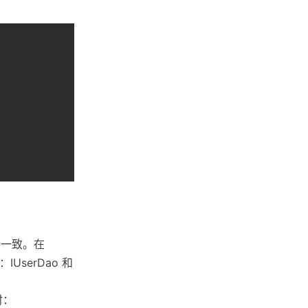
保持一致。在
UserDao 和
时：