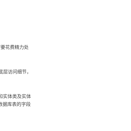
需要花费精力处
i底层访问细节，
据库表和实体类及实体
数据库表的字段