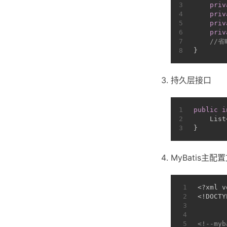
3
priv
4
priv
5
priv
6
priv
7
//
8
}
持久层接口
1
public
i
2
    List
3
}
MyBatis主配
1
<?xml v
2
<!DOCTY
3
4
5
<!--my