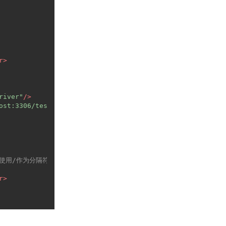
r
>
river"
/>
ost:3306/test"
/>
使用/作为分隔符-->
r
>