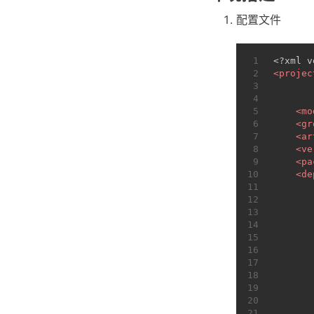
配置文件
1
<?xml v
2
<
projec
3
4
5
<
mo
6
<
gr
7
<
ar
8
<
ve
9
<
pa
10
<
de
11
12
13
14
15
16
17
18
19
20
21