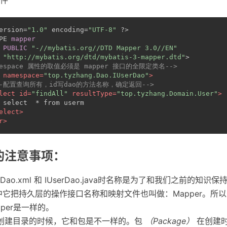
文件
ersion=
"1.0"
 encoding=
"UTF-8"
 ?>
PE 
mapper
PUBLIC
"-//mybatis.org//DTD Mapper 3.0//EN"
"http://mybatis.org/dtd/mybatis-3-mapper.dtd"
>
amespace 属性的取值必须是 mapper 接口的全限定类名-->
namespace
=
"top.tyzhang.Dao.IUserDao"
>
--配置查询所有，id写dao的方法名称，确定返回-->
lect
id
=
"findAll"
resultType
=
"top.tyzhang.Domain.User"
>
 select  * from userm
elect
>
r
>
的注意事项：
rDao.xml 和 IUserDao.java时名称是为了和我们之前的知识
is中它把持久层的操作接口名称和映射文件也叫做：Mapper。所以：I
apper是一样的。
a中创建目录的时候，它和包是不一样的。包
（Package）
在创建