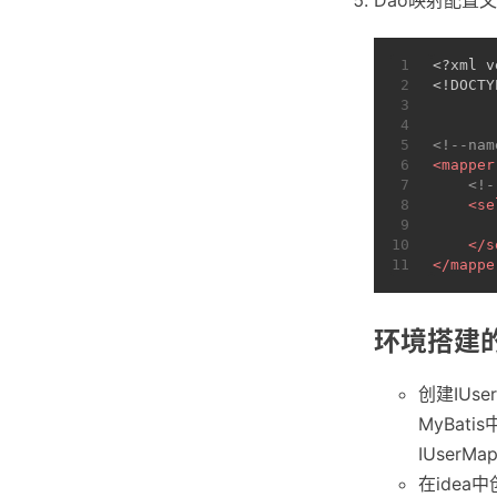
Dao映射配置
1
<?xml v
2
<!DOCTY
3
4
5
<!--n
6
<
mapper
7
<!
8
<
se
9
       
10
</
s
11
</
mappe
环境搭建
创建IUse
MyBat
IUserM
在ide