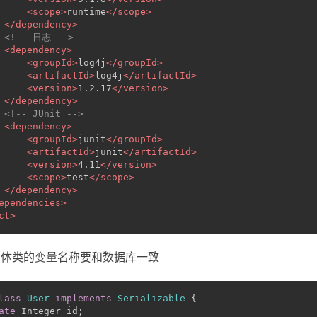
<
scope
>
runtime
</
scope
>
</
dependency
>
<!-- 日志 -->
<
dependency
>
<
groupId
>
log4j
</
groupId
>
<
artifactId
>
log4j
</
artifactId
>
<
version
>
1.2.17
</
version
>
</
dependency
>
<!-- JUnit -->
<
dependency
>
<
groupId
>
junit
</
groupId
>
<
artifactId
>
junit
</
artifactId
>
<
version
>
4.11
</
version
>
<
scope
>
test
</
scope
>
</
dependency
>
ependencies
>
ct
>
实体类的变量名称要和数据库一致
lass
User
implements
Serializable
 {
ate
 Integer id;