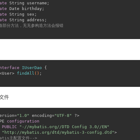
ate
 String username;
ate
 Date birthday;
ate
 String sex;
ate
 String address;
省略部分方法，无无参构造方法会报错
nterface
IUserDao
 {
<User> 
findAll
()
;
置文件
ersion=
"1.0"
 encoding=
"UTF-8"
 ?>
PE 
configuration
PUBLIC
"-//mybatis.org//DTD Config 3.0//EN"
"http://mybatis.org/dtd/mybatis-3-config.dtd"
>
batis主配置文件-->