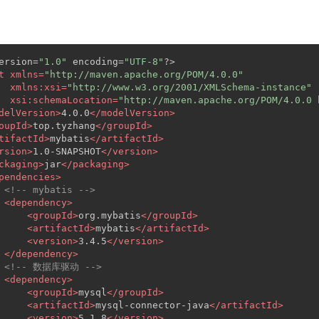
ersion=
"1.0"
 encoding=
"UTF-8"
?>
t
xmlns
=
"http://maven.apache.org/POM/4.0.0"
xmlns:xsi
=
"http://www.w3.org/2001/XMLSchema-instance"
xsi:schemaLocation
=
"http://maven.apache.org/POM/4.0.0 
delVersion
>
4.0.0
</
modelVersion
>
oupId
>
top.tyzhang
</
groupId
>
tifactId
>
mybatis
</
artifactId
>
rsion
>
1.0-SNAPSHOT
</
version
>
ckaging
>
jar
</
packaging
>
pendencies
>
<!-- mybatis -->
<
dependency
>
<
groupId
>
org.mybatis
</
groupId
>
<
artifactId
>
mybatis
</
artifactId
>
<
version
>
3.4.5
</
version
>
</
dependency
>
<!-- 数据库驱动 -->
<
dependency
>
<
groupId
>
mysql
</
groupId
>
<
artifactId
>
mysql-connector-java
</
artifactId
>
<
version
>
5.1.8
</
version
>