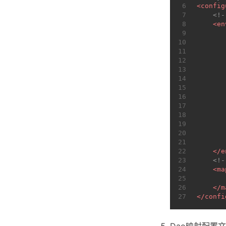
6
<
config
7
<!
8
<
en
9
10
11
12
13
14
15
16
17
18
19
20
21
22
</
e
23
<!
24
<
ma
25
26
</
m
27
</
confi