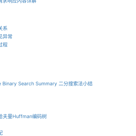
之请求响应内容详解
关系
见异常
过程
e Binary Search Summary 二分搜索法小结
夫曼Huffman编码树
配