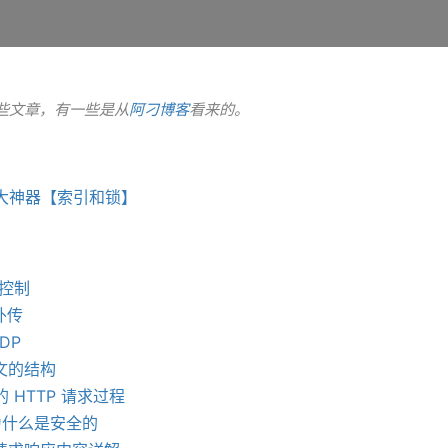
些文章，有一些是从
阿刁博客
看来的。
大神器【索引和锁】
塞控制
 外传
UDP
报文的结构
 HTTP 请求过程
 为什么是安全的