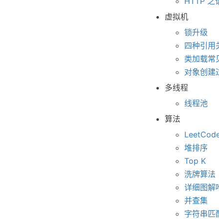
HTTP 
虚拟机
锁升级
四种引用
类加载常
对象创建
多线程
线程池
算法
LeetCod
堆排序
Top K
洗牌算法
详细图解哈
并查集
字符串匹