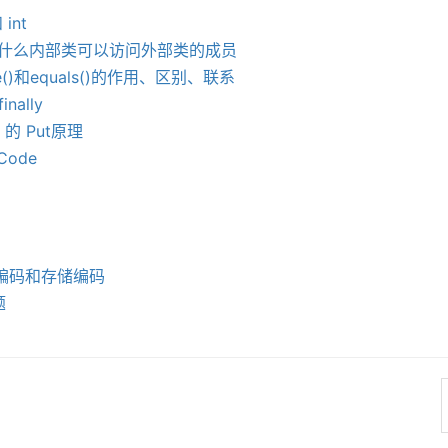
 int
中为什么内部类可以访问外部类的成员
de()和equals()的作用、区别、联系
nally
p 的 Put原理
Code
编码和存储编码
题