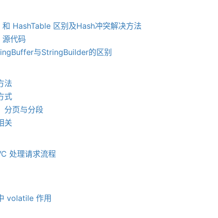
p 和 HashTable 区别及Hash冲突解决方法
p 源代码
tringBuffer与StringBuilder的区别
方法
方式
：分页与分段
相关
MVC 处理请求流程
volatile 作用