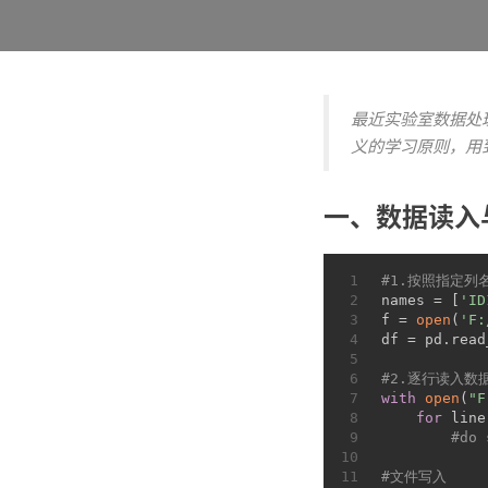
最近实验室数据处理
义的学习原则，用
一、数据读入
1
#1.按照指定列
2
names = [
'ID
3
f = 
open
(
'F
4
df = pd.read
5
6
#2.逐行读入数
7
with
open
(
"
8
for
 line
9
#do 
10
11
#文件写入