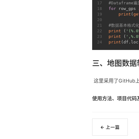
17
#Dataframe遍
18
for
 row_gps 
19
print
(
ge
20
21
#数据基本格式化，
22
print
 (
'(%.0
23
print
 (
',%.0
24
print
(df.loc
三、地图数据
​ 这里采用了GitHub
使用方法、项目代码
← 上一篇