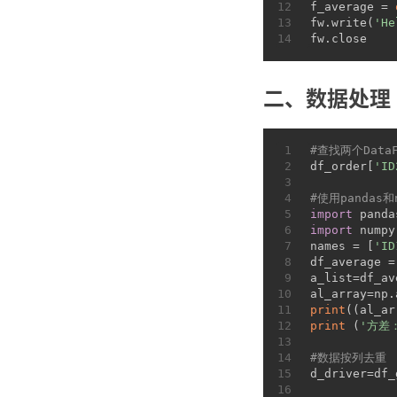
12
f_average = 
13
fw.write(
'He
14
fw.close
二、数据处理
1
#查找两个Data
2
df_order[
'ID
3
4
#使用pandas
5
import
 panda
6
import
 numpy
7
names = [
'ID
8
df_average =
9
a_list=df_av
10
al_array=np.
11
print
((al_ar
12
print
 (
'方差：
13
14
#数据按列去重
15
d_driver=df_
16