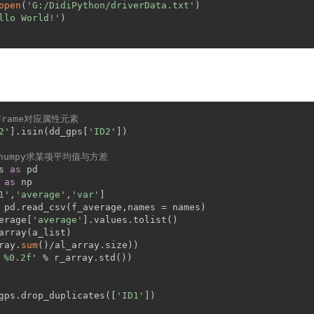
open
(
'G:/DidiPython/driverData.txt'
)
llo World!'
)
Frame对应属性元素
2'
].isin(dd_gps[
'ID2'
])
和numpy求某项平均值与方差
s 
as
 pd
 
as
 np
1'
,
'average'
,
'var'
]
 pd.read_csv(f_average,names = names)
erage[
'average'
].values.tolist()
array(a_list)
ray.
sum
()/al_array.size))
%0.2f'
 % r_array.std())
gps.drop_duplicates([
'ID1'
])