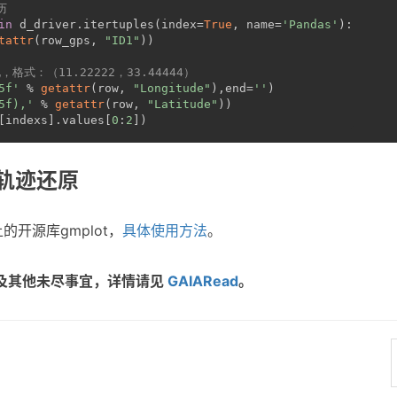
历
in
 d_driver.itertuples(index=
True
, name=
'Pandas'
):
tattr
(row_gps, 
"ID1"
))
格式：（11.22222，33.44444）
5f'
 % 
getattr
(row, 
"Longitude"
),end=
''
)
5f),'
 % 
getattr
(row, 
"Latitude"
))
[indexs].values[
0
:
2
])
轨迹还原
上的开源库gmplot，
具体使用方法
。
及其他未尽事宜，详情请见
GAIARead
。