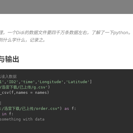
，一个Didi的数据文件要四千万条数据左右，了解了一下python
到什么学什么，记录之。
与输出
名读入数据
1'
,
'ID2'
,
'time'
,
'Longitude'
,
'Latitude'
]
:/迅雷下载/已上传/g.csv'
)
_csv(f,names = names)
据
F:/迅雷下载/已上传/order.csv"
) 
as
 f:
 
in
 f:
something with data